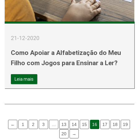
21-12-2020
Como Apoiar a Alfabetização do Meu
Filho com Jogos para Ensinar a Ler?
Leia mais
←
1
2
3
…
13
14
15
16
17
18
19
20
→