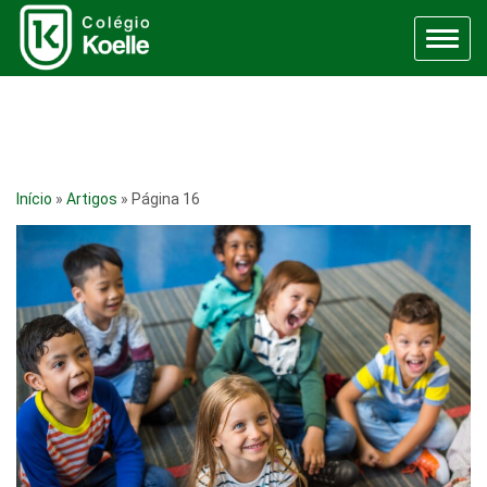
Menu
Início
»
Artigos
»
Página 16