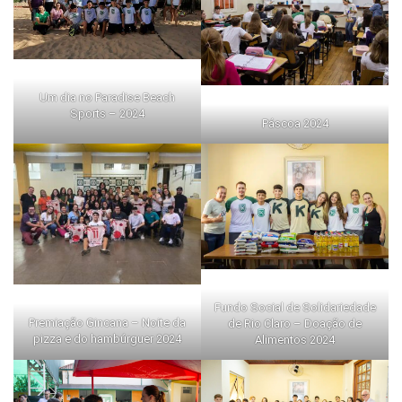
Um dia no Paradise Beach
Sports – 2024
Páscoa 2024
Fundo Social de Solidariedade
Premiação Gincana – Noite da
de Rio Claro – Doação de
pizza e do hambúrguer 2024
Alimentos 2024