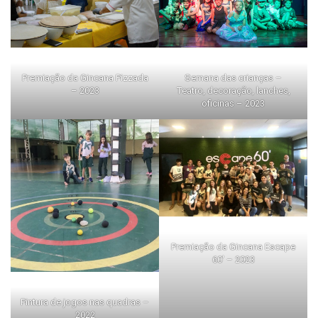
Premiação da Gincana Pizzada
Semana das crianças –
– 2023
Teatro, decoração, lanches,
oficinas – 2023
Premiação da Gincana Escape
60′ – 2023
Pintura de jogos nas quadras –
2022