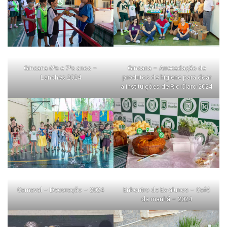
Gincana 6⁰s e 7⁰s anos –
Gincana – Arrecadação de
Lanches 2024
produtos de higiene para doar
a instituições de Rio Claro 2024
Enkontro de Ex-alunos – Café
Carnaval – Decoração – 2024
da manhã – 2024