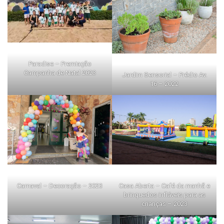
Paradise – Premiação
Campanha de Natal 2023
Jardim Sensorial – Prédio Av.
16 – 2022
Casa Aberta – Café da manhã e
Carnaval – Decoração – 2023
brinquedos infláveis para as
crianças – 2023