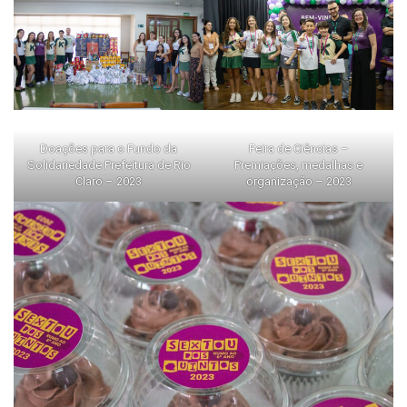
Doações para o Fundo da
Feira de Ciências –
Solidariedade Prefeitura de Rio
Premiações, medalhas e
Claro – 2023
organização – 2023