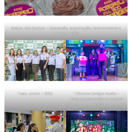
Sextou dos Quintos – Recreação, organização, lembrancinhas e
almoço – 2023
Festa Junina – 2023
140 anos Colégio Koelle –
Bolo, apresentação de Mágico
– 2023