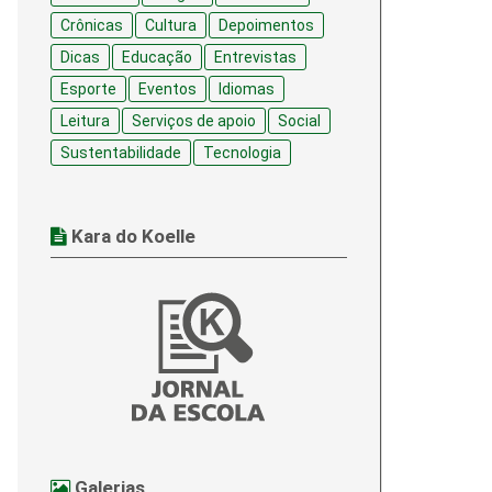
Crônicas
Cultura
Depoimentos
Dicas
Educação
Entrevistas
Esporte
Eventos
Idiomas
Leitura
Serviços de apoio
Social
Sustentabilidade
Tecnologia
Kara do Koelle
Galerias