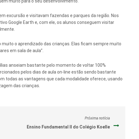
buem muito para o seu desenvolvimento.
em excursão e visitavam fazendas e parques da região. Nos
tivo Google Earth e, com ele, os alunos conseguem visitar
almente.
muito o aprendizado das crianças. Elas ficam sempre muito
res em sala de aula”.
mílias anseiam bastante pelo momento de voltar 100%
cionados pelos dias de aula on-line estão sendo bastante
com todas as vantagens que cada modalidade oferece, usando
zagem das crianças.
Próxima notícia
Ensino Fundamental II do Colégio Koelle