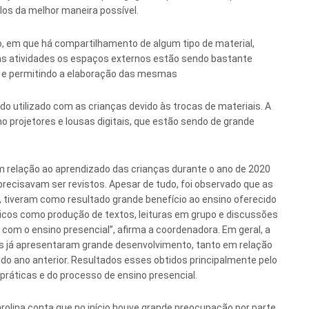
los da melhor maneira possível.
o, em que há compartilhamento de algum tipo de material,
as atividades os espaços externos estão sendo bastante
o e permitindo a elaboração das mesmas
o utilizado com as crianças devido às trocas de materiais. A
 projetores e lousas digitais, que estão sendo de grande
m relação ao aprendizado das crianças durante o ano de 2020
recisavam ser revistos. Apesar de tudo, foi observado que as
 tiveram como resultado grande benefício ao ensino oferecido
picos como produção de textos, leituras em grupo e discussões
com o ensino presencial”, afirma a coordenadora. Em geral, a
as já apresentaram grande desenvolvimento, tanto em relação
o ano anterior. Resultados esses obtidos principalmente pelo
ráticas e do processo de ensino presencial.
rolina conta que no início houve grande preocupação por parte