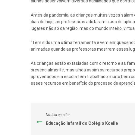
alunos desenvolvam diversas habilidades que contri
Antes da pandemia, as crianças muitas vezes saíam 
dias de hoje, as professoras adotaram o uso do aplica
lugares não só da região, mas do mundo inteiro, virtu
“Tem sido uma ótima ferramenta e vem enriquecendo 
animadas quando as professoras mostram esses luga
As crianças estão extasiadas com o retorno e as fa
presencialmente, mas ainda assim os recursos propor
aproveitados e a escola tem trabalhado muito bem 
esses recursos em benefício do processo de aprendi
Notícia anterior
Educação Infantil do Colégio Koelle