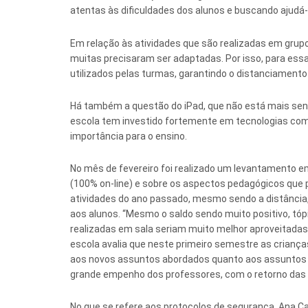
atentas às dificuldades dos alunos e buscando ajudá-
Em relação às atividades que são realizadas em grup
muitas precisaram ser adaptadas. Por isso, para ess
utilizados pelas turmas, garantindo o distanciament
Há também a questão do iPad, que não está mais send
escola tem investido fortemente em tecnologias como
importância para o ensino.
No mês de fevereiro foi realizado um levantamento e
(100% on-line) e sobre os aspectos pedagógicos que p
atividades do ano passado, mesmo sendo a distância,
aos alunos. “Mesmo o saldo sendo muito positivo, tó
realizadas em sala seriam muito melhor aproveitadas 
escola avalia que neste primeiro semestre as crianç
aos novos assuntos abordados quanto aos assuntos d
grande empenho dos professores, com o retorno das p
No que se refere aos protocolos de segurança, Ana Ca