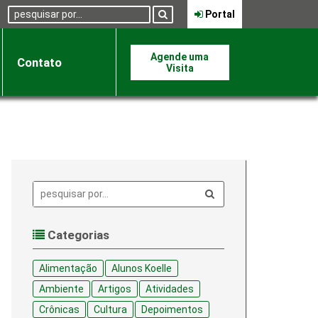
Pesquisa:
Portal
Agende uma
Contato
Visita
Pesquisa:
Categorias
Alimentação
Alunos Koelle
Ambiente
Artigos
Atividades
Crônicas
Cultura
Depoimentos