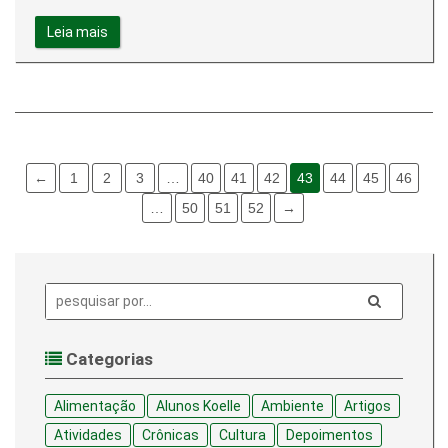
Leia mais
←
1
2
3
…
40
41
42
43
44
45
46
…
50
51
52
→
Pesquisa:
Categorias
Alimentação
Alunos Koelle
Ambiente
Artigos
Atividades
Crônicas
Cultura
Depoimentos