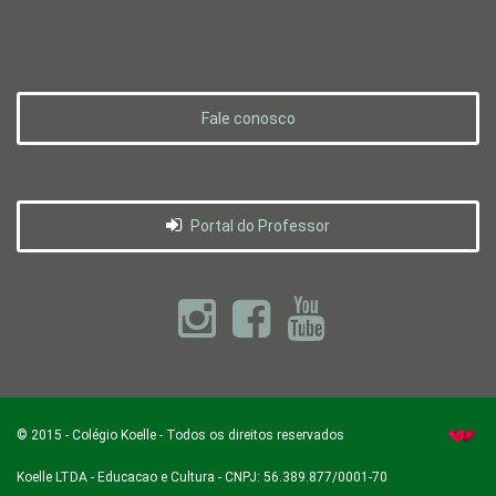
Fale conosco
Portal do Professor
©
2015
-
Colégio Koelle
- Todos os direitos reservados
Koelle LTDA - Educacao e Cultura - CNPJ: 56.389.877/0001-70