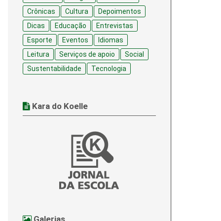
Crônicas
Cultura
Depoimentos
Dicas
Educação
Entrevistas
Esporte
Eventos
Idiomas
Leitura
Serviços de apoio
Social
Sustentabilidade
Tecnologia
Kara do Koelle
Galerias