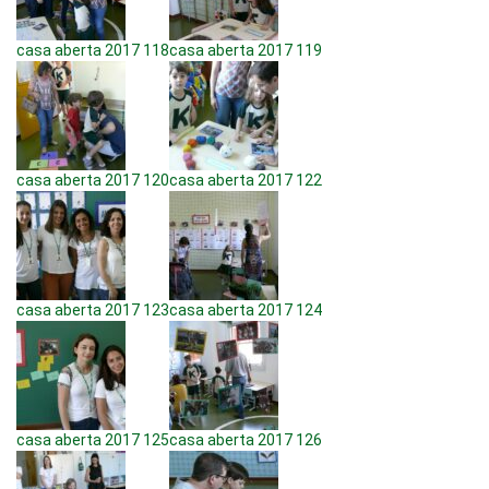
casa aberta 2017 118
casa aberta 2017 119
casa aberta 2017 120
casa aberta 2017 122
casa aberta 2017 123
casa aberta 2017 124
casa aberta 2017 125
casa aberta 2017 126