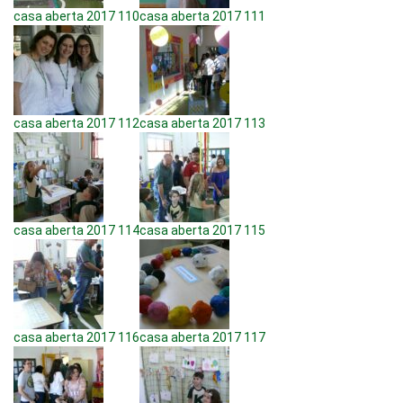
casa aberta 2017 110
casa aberta 2017 111
casa aberta 2017 112
casa aberta 2017 113
casa aberta 2017 114
casa aberta 2017 115
casa aberta 2017 116
casa aberta 2017 117