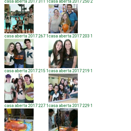
casa aberta 2017 311 1
casa aberta 2017 250 2
casa aberta 2017 267 1
casa aberta 2017 203 1
casa aberta 2017 215 1
casa aberta 2017 219 1
casa aberta 2017 227 1
casa aberta 2017 229 1