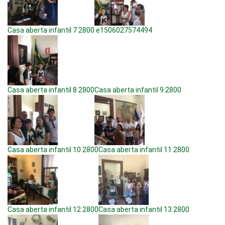
Casa aberta infantil 7 2800 e1506027574494
Casa aberta infantil 8 2800
Casa aberta infantil 9 2800
Casa aberta infantil 10 2800
Casa aberta infantil 11 2800
Casa aberta infantil 12 2800
Casa aberta infantil 13 2800