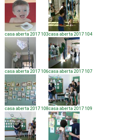
casa aberta 2017 103
casa aberta 2017 104
casa aberta 2017 106
casa aberta 2017 107
casa aberta 2017 108
casa aberta 2017 109