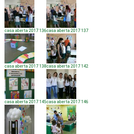
casa aberta 2017 136
casa aberta 2017 137
casa aberta 2017 138
casa aberta 2017 142
casa aberta 2017 145
casa aberta 2017 146