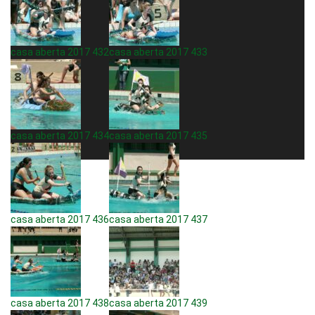
casa aberta 2017 432
casa aberta 2017 433
casa aberta 2017 434
casa aberta 2017 435
casa aberta 2017 436
casa aberta 2017 437
casa aberta 2017 438
casa aberta 2017 439