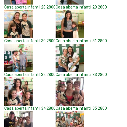
Casa aberta infantil 28 2800
Casa aberta infantil 29 2800
Casa aberta infantil 30 2800
Casa aberta infantil 31 2800
Casa aberta infantil 32 2800
Casa aberta infantil 33 2800
Casa aberta infantil 34 2800
Casa aberta infantil 35 2800