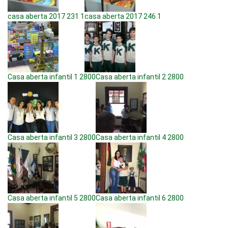
casa aberta 2017 231 1
casa aberta 2017 246 1
Casa aberta infantil 1 2800
Casa aberta infantil 2 2800
Casa aberta infantil 3 2800
Casa aberta infantil 4 2800
Casa aberta infantil 5 2800
Casa aberta infantil 6 2800