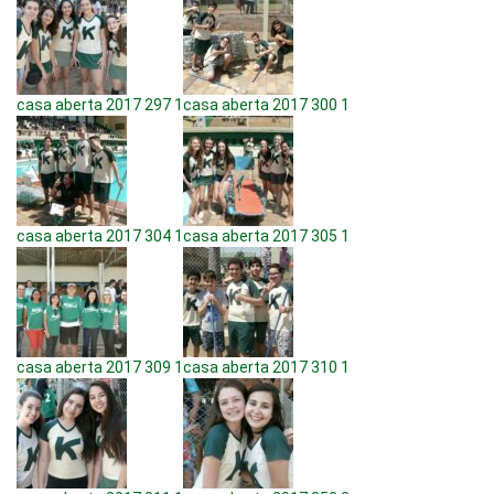
casa aberta 2017 297 1
casa aberta 2017 300 1
casa aberta 2017 304 1
casa aberta 2017 305 1
casa aberta 2017 309 1
casa aberta 2017 310 1