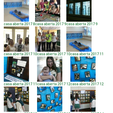
casa aberta 2017 8
casa aberta 2017 9
casa aberta 2017 9
casa aberta 2017 10
casa aberta 2017 10
casa aberta 2017 11
casa aberta 2017 11
casa aberta 2017 12
casa aberta 2017 12