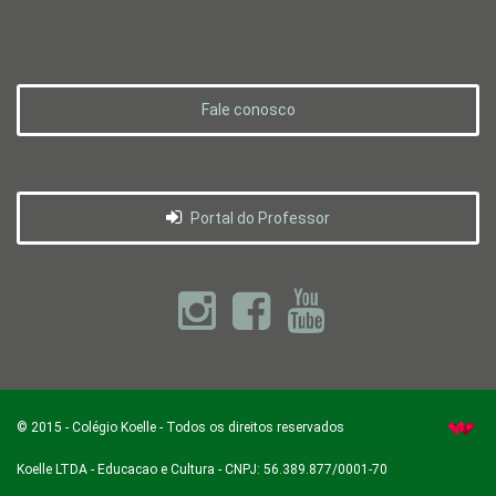
Fale conosco
Portal do Professor
©
2015
-
Colégio Koelle
- Todos os direitos reservados
Koelle LTDA - Educacao e Cultura - CNPJ: 56.389.877/0001-70