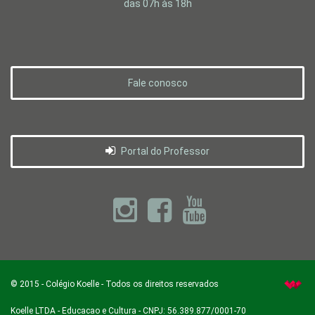
das 07h às 18h
Fale conosco
Portal do Professor
©
2015
-
Colégio Koelle
- Todos os direitos reservados
Koelle LTDA - Educacao e Cultura - CNPJ: 56.389.877/0001-70