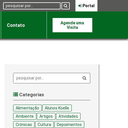
Pesquisa:
Portal
Agende uma
Contato
Visita
Pesquisa:
Categorias
Alimentação
Alunos Koelle
Ambiente
Artigos
Atividades
Crônicas
Cultura
Depoimentos