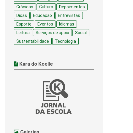
Crônicas
Cultura
Depoimentos
Dicas
Educação
Entrevistas
Esporte
Eventos
Idiomas
Leitura
Serviços de apoio
Social
Sustentabilidade
Tecnologia
Kara do Koelle
Galerias