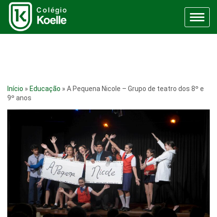
Menu
Início
»
Educação
»
A Pequena Nicole – Grupo de teatro dos 8º e
9º anos