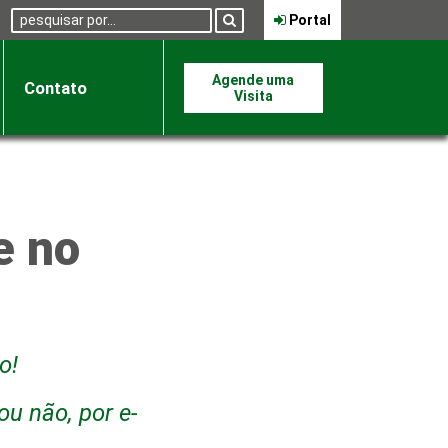
Pesquisa:
Portal
Agende uma
Contato
Visita
e no
o!
u não, por e-